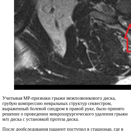
Учитывая МР-признаки грыжи межпозвонкового диска,
грубую компрессию невральных структур секвестром,
выраженный болевой синдром в правой руке, было принято
решение о проведении микрохирургического удаления грыжи
м/п диска с установкой протеза диска.
После дообследования пациент поступил в стационар, где в