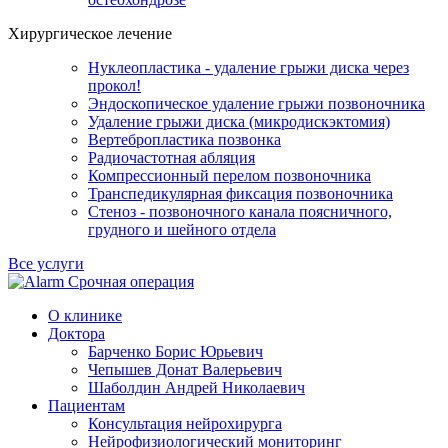
Хирургическое лечение
Нуклеопластика - удаление грыжи диска через
прокол!
Эндоскопическое удаление грыжи позвоночника
Удаление грыжи диска (микродискэктомия)
Вертебропластика позвонка
Радиочастотная абляция
Компрессионный перелом позвоночника
Транспедикулярная фиксация позвоночника
Стеноз - позвоночного канала поясничного,
грудного и шейного отдела
Все услуги
Срочная операция
О клинике
Доктора
Барченко Борис Юрьевич
Чепышев Донат Валерьевич
Шаболдин Андрей Николаевич
Пациентам
Консультация нейрохирурга
Нейрофизиологический мониторинг