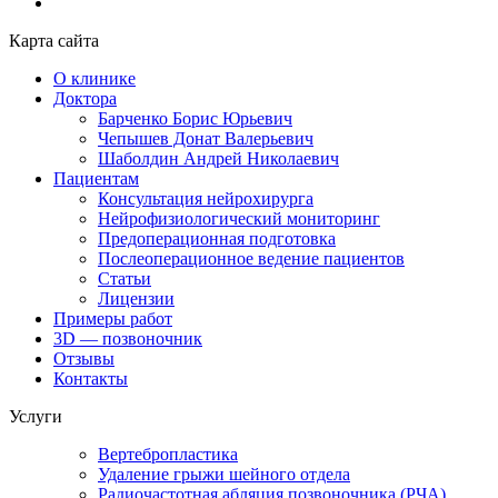
Карта сайта
О клинике
Доктора
Барченко Борис Юрьевич
Чепышев Донат Валерьевич
Шаболдин Андрей Николаевич
Пациентам
Консультация нейрохирурга
Нейрофизиологический мониторинг
Предоперационная подготовка
Послеоперационное ведение пациентов
Статьи
Лицензии
Примеры работ
3D — позвоночник
Отзывы
Контакты
Услуги
Вертебропластика
Удаление грыжи шейного отдела
Радиочастотная абляция позвоночника (РЧА)