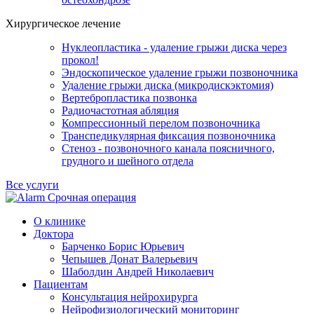
Хирургическое лечение
Нуклеопластика - удаление грыжи диска через
прокол!
Эндоскопическое удаление грыжи позвоночника
Удаление грыжи диска (микродискэктомия)
Вертебропластика позвонка
Радиочастотная абляция
Компрессионный перелом позвоночника
Транспедикулярная фиксация позвоночника
Стеноз - позвоночного канала поясничного,
грудного и шейного отдела
Все услуги
Срочная операция
О клинике
Доктора
Барченко Борис Юрьевич
Чепышев Донат Валерьевич
Шаболдин Андрей Николаевич
Пациентам
Консультация нейрохирурга
Нейрофизиологический мониторинг