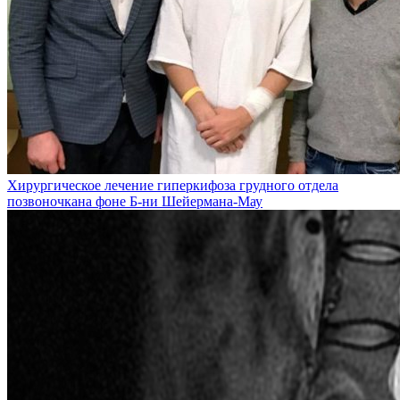
Хирургическое лечение гиперкифоза грудного отдела
позвоночкана фоне Б-ни Шейермана-Мау