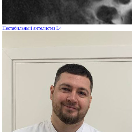
Нестабильный антелистез L4