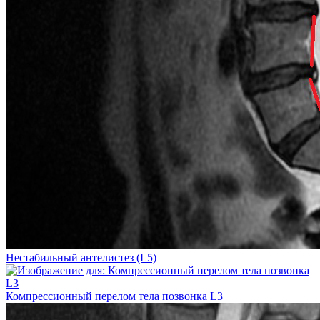
Нестабильный антелистез (L5)
Компрессионный перелом тела позвонка L3