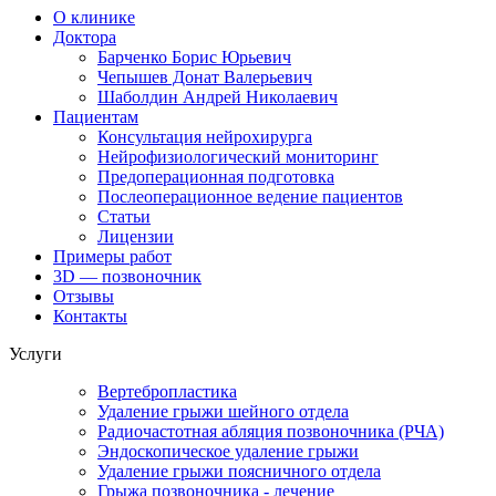
О клинике
Доктора
Барченко Борис Юрьевич
Чепышев Донат Валерьевич
Шаболдин Андрей Николаевич
Пациентам
Консультация нейрохирурга
Нейрофизиологический мониторинг
Предоперационная подготовка
Послеоперационное ведение пациентов
Статьи
Лицензии
Примеры работ
3D — позвоночник
Отзывы
Контакты
Услуги
Вертебропластика
Удаление грыжи шейного отдела
Радиочастотная абляция позвоночника (РЧА)
Эндоскопическое удаление грыжи
Удаление грыжи поясничного отдела
Грыжа позвоночника - лечение