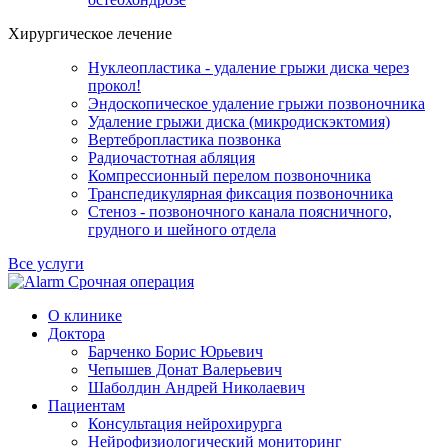
Хирургическое лечение
Нуклеопластика - удаление грыжи диска через
прокол!
Эндоскопическое удаление грыжи позвоночника
Удаление грыжи диска (микродискэктомия)
Вертебропластика позвонка
Радиочастотная абляция
Компрессионный перелом позвоночника
Транспедикулярная фиксация позвоночника
Стеноз - позвоночного канала поясничного,
грудного и шейного отдела
Все услуги
Срочная операция
О клинике
Доктора
Барченко Борис Юрьевич
Чепышев Донат Валерьевич
Шаболдин Андрей Николаевич
Пациентам
Консультация нейрохирурга
Нейрофизиологический мониторинг