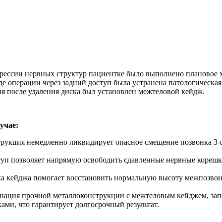
рессии нервных структур пациентке было выполнено плановое 
оде операции через задний доступ была устранена патологическ
ия после удаления диска был установлен межтеловой кейдж.
учае:
рукция немедленно ликвидирует опасное смещение позвонка 3 с
уп позволяет напрямую освободить сдавленные нервные корешк
а кейджа помогает восстановить нормальную высоту межпозвонк
ация прочной металлоконструкции с межтеловым кейджем, зап
ами, что гарантирует долгосрочный результат.