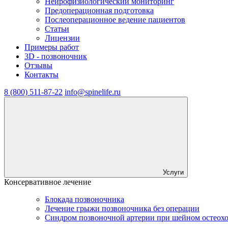
Нейрофизиологический мониторинг
Предоперационная подготовка
Послеоперационное ведение пациентов
Статьи
Лицензии
Примеры работ
3D - позвоночник
Отзывы
Контакты
8 (800) 511-87-22
info@spinelife.ru
Услуги
Консервативное лечение
Блокада позвоночника
Лечение грыжи позвоночника без операции
Синдром позвоночной артерии при шейном остеох