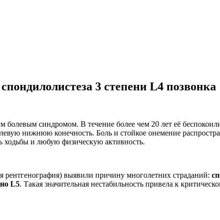
спондилолистеза 3 степени L4 позвонка
м болевым синдромом. В течение более чем 20 лет её беспокоил
 левую нижнюю конечность. Боль и стойкое онемение распростра
ть ходьбы и любую физическую активность.
я рентгенография) выявили причину многолетних страданий:
сп
ьно L5
. Такая значительная нестабильность привела к критичес