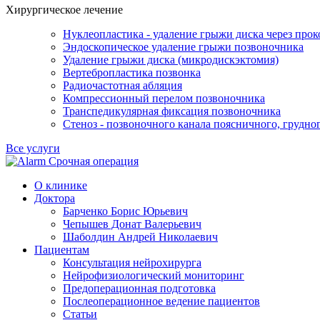
Хирургическое лечение
Нуклеопластика - удаление грыжи диска через прок
Эндоскопическое удаление грыжи позвоночника
Удаление грыжи диска (микродискэктомия)
Вертебропластика позвонка
Радиочастотная абляция
Компрессионный перелом позвоночника
Транспедикулярная фиксация позвоночника
Стеноз - позвоночного канала поясничного, грудно
Все услуги
Срочная операция
О клинике
Доктора
Барченко Борис Юрьевич
Чепышев Донат Валерьевич
Шаболдин Андрей Николаевич
Пациентам
Консультация нейрохирурга
Нейрофизиологический мониторинг
Предоперационная подготовка
Послеоперационное ведение пациентов
Статьи