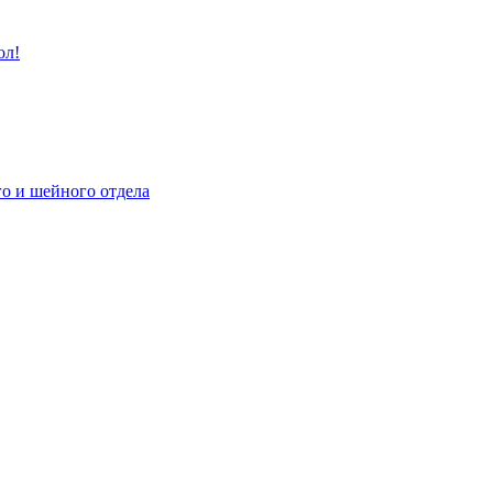
ол!
го и шейного отдела