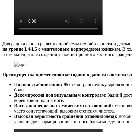
Для радикального решения проблемы нестабильности и декомп
на уровне L4-L5 с межтеловым корпородезом кейджем
. В х
и стержней, а для создания условий прочного костного сращен
Преимущества примененной методики в данном сложном сл
Полная стабилизация:
Жесткая транспедикулярная конст
боли.
Декомпрессия под визуальным контролем:
Задний дост
корешковой боли в ноге.
Восстановление анатомических соотношений:
Установк
часто сопутствующий высоким степеням листеза.
Высокая вероятность сращения (спондилодеза):
Комбин
условия для формирования костного блока между позвонк