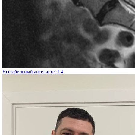
Нестабильный антелистез L4