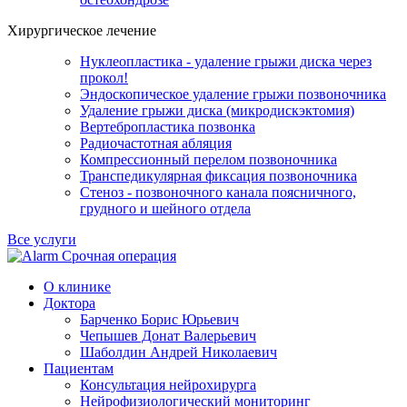
Хирургическое лечение
Нуклеопластика - удаление грыжи диска через
прокол!
Эндоскопическое удаление грыжи позвоночника
Удаление грыжи диска (микродискэктомия)
Вертебропластика позвонка
Радиочастотная абляция
Компрессионный перелом позвоночника
Транспедикулярная фиксация позвоночника
Стеноз - позвоночного канала поясничного,
грудного и шейного отдела
Все услуги
Срочная операция
О клинике
Доктора
Барченко Борис Юрьевич
Чепышев Донат Валерьевич
Шаболдин Андрей Николаевич
Пациентам
Консультация нейрохирурга
Нейрофизиологический мониторинг