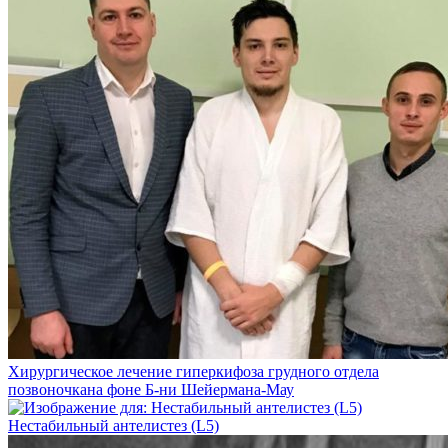
Хирургическое лечение гиперкифоза грудного отдела
позвоночкана фоне Б-ни Шейермана-Мау
Нестабильный антелистез (L5)