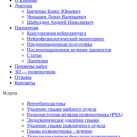
О клинике
Доктора
Барченко Борис Юрьевич
Чепышев Донат Валерьевич
Шаболдин Андрей Николаевич
Пациентам
Консультация нейрохирурга
Нейрофизиологический мониторинг
Предоперационная подготовка
Послеоперационное ведение пациентов
Статьи
Лицензии
Примеры работ
3D — позвоночник
Отзывы
Контакты
Услуги
Вертебропластика
Удаление грыжи шейного отдела
Радиочастотная абляция позвоночника (РЧА)
Эндоскопическое удаление грыжи
Удаление грыжи поясничного отдела
Грыжа позвоночника - лечение
Транспедикулярная фиксация позвоночника