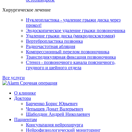
Хирургическое лечение
Нуклеопластика - удаление грыжи диска через
прокол!
Эндоскопическое удаление грыжи позвоночника
Удаление грыжи диска (микродискэктомия)
Вертебропластика позвонка
Радиочастотная абляция
Компрессионный перелом позвоночника
Транспедикулярная фиксация позвоночника
Стеноз - позвоночного канала поясничного,
грудного и шейного отдела
Все услуги
Срочная операция
О клинике
Доктора
Барченко Борис Юрьевич
Чепышев Донат Валерьевич
Шаболдин Андрей Николаевич
Пациентам
Консультация нейрохирурга
Нейрофизиологический мониторинг