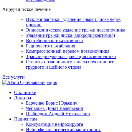
Хирургическое лечение
Нуклеопластика - удаление грыжи диска через
прокол!
Эндоскопическое удаление грыжи позвоночника
Удаление грыжи диска (микродискэктомия)
Вертебропластика позвонка
Радиочастотная абляция
Компрессионный перелом позвоночника
Транспедикулярная фиксация позвоночника
Стеноз - позвоночного канала поясничного,
грудного и шейного отдела
Все услуги
Срочная операция
О клинике
Доктора
Барченко Борис Юрьевич
Чепышев Донат Валерьевич
Шаболдин Андрей Николаевич
Пациентам
Консультация нейрохирурга
Нейрофизиологический мониторинг