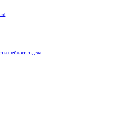
ол!
го и шейного отдела