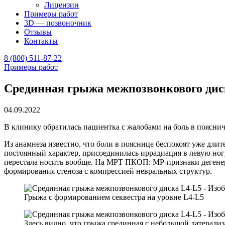
Лицензии
Примеры работ
3D — позвоночник
Отзывы
Контакты
8 (800) 511-87-22
Примеры работ
Срединная грыжа межпозвонкового дис
04.09.2022
В клинику обратилась пациентка с жалобами на боль в пояснич
Из анамнеза известно, что боли в пояснице беспокоят уже дли
постоянный характер, присоединилась иррадиация в левую ногу
перестала носить вообще. На МРТ ПКОП: МР-признаки дегенер
формирования стеноза с компрессией невральных структур.
Грыжа с формированием секвестра на уровне L4-L5
Здесь видно, что грыжа срединная с небольшой латерализ