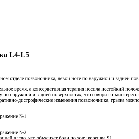
ка L4-L5
ном отделе позвоночника, левой ноге по наружной и задней пов
тельное время, а консервативная терапия носила нестойкий поло
 по наружной и задней поверхностях, что говорит о заинтересо
ативно-дистрофические изменения позвоночника, грыжа межпоз
ацией влево, что объясняет боли по ходу корешка S1