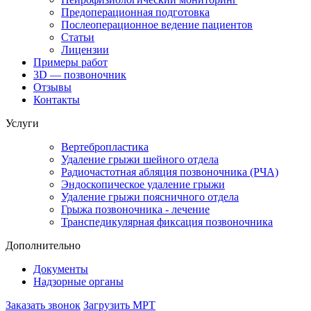
Предоперационная подготовка
Послеоперационное ведение пациентов
Статьи
Лицензии
Примеры работ
3D — позвоночник
Отзывы
Контакты
Услуги
Вертебропластика
Удаление грыжи шейного отдела
Радиочастотная абляция позвоночника (РЧА)
Эндоскопическое удаление грыжи
Удаление грыжи поясничного отдела
Грыжа позвоночника - лечение
Транспедикулярная фиксация позвоночника
Дополнительно
Документы
Надзорные органы
Заказать звонок
Загрузить МРТ