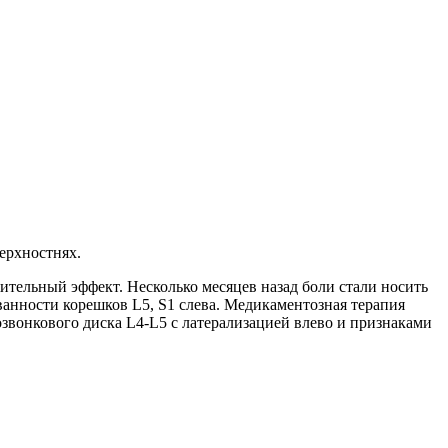
ерхностнях.
жительный эффект. Несколько месяцев назад боли стали носить
ванности корешков L5, S1 слева. Медикаментозная терапия
вонкового диска L4-L5 с латерализацией влево и признаками