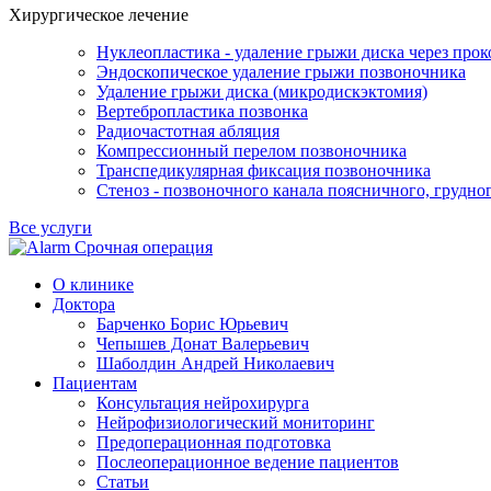
Хирургическое лечение
Нуклеопластика - удаление грыжи диска через прок
Эндоскопическое удаление грыжи позвоночника
Удаление грыжи диска (микродискэктомия)
Вертебропластика позвонка
Радиочастотная абляция
Компрессионный перелом позвоночника
Транспедикулярная фиксация позвоночника
Стеноз - позвоночного канала поясничного, грудно
Все услуги
Срочная операция
О клинике
Доктора
Барченко Борис Юрьевич
Чепышев Донат Валерьевич
Шаболдин Андрей Николаевич
Пациентам
Консультация нейрохирурга
Нейрофизиологический мониторинг
Предоперационная подготовка
Послеоперационное ведение пациентов
Статьи