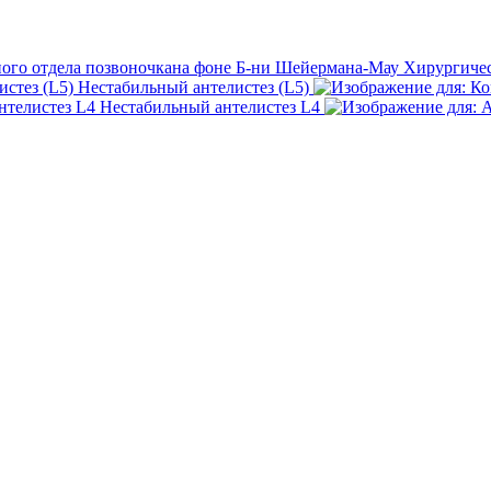
Хирургичес
Нестабильный антелистез (L5)
Нестабильный антелистез L4