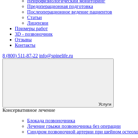
Нейрофизиологический мониторинг
Предоперационная подготовка
Послеоперационное ведение пациентов
Статьи
Лицензии
Примеры работ
3D - позвоночник
Отзывы
Контакты
8 (800) 511-87-22
info@spinelife.ru
Услуги
Консервативное лечение
Блокада позвоночника
Лечение грыжи позвоночника без операции
Синдром позвоночной артерии при шейном остеох