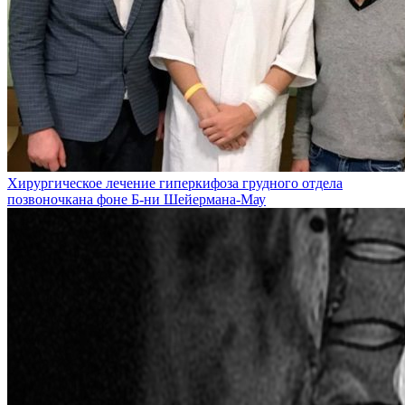
Хирургическое лечение гиперкифоза грудного отдела
позвоночкана фоне Б-ни Шейермана-Мау