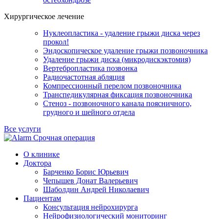
Хирургическое лечение
Нуклеопластика - удаление грыжи диска через
прокол!
Эндоскопическое удаление грыжи позвоночника
Удаление грыжи диска (микродискэктомия)
Вертебропластика позвонка
Радиочастотная абляция
Компрессионный перелом позвоночника
Транспедикулярная фиксация позвоночника
Стеноз - позвоночного канала поясничного,
грудного и шейного отдела
Все услуги
Срочная операция
О клинике
Доктора
Барченко Борис Юрьевич
Чепышев Донат Валерьевич
Шаболдин Андрей Николаевич
Пациентам
Консультация нейрохирурга
Нейрофизиологический мониторинг