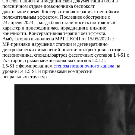
Со слов пациента и медицинской документации боли в
поясничном отделе позвоночника беспокоят
длительное время. Консервативная терапия с нестойким
положительным эффектом. Последнее обострение с
23 апреля 2023 г; когда боли стали носить постоянный
характер и присоединилась иррадиация в нижние
конечности. Консервативная терапия без эффекта.
Амбулаторно выполнена МРТ ПКОП от 15/05/2023 г.:
МР-признаки нарушения статики и дегенеративно-
дистрофических изменений пояснично-крестцового отдела
позвоночника, спондилоартроз фасеточных суставов L4-S1 с
2х сторон, грыжи межпозвонковых дисков L4-L5,
L5-S1 с формированием
стеноза позвоночного канала
на
уровне L4-L5-S1 и признаками компрессии
невральных структур.