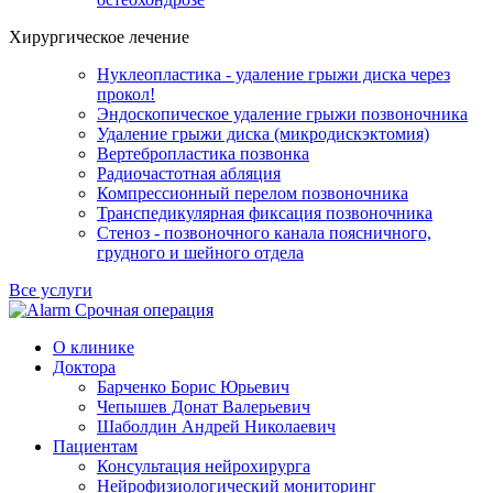
Хирургическое лечение
Нуклеопластика - удаление грыжи диска через
прокол!
Эндоскопическое удаление грыжи позвоночника
Удаление грыжи диска (микродискэктомия)
Вертебропластика позвонка
Радиочастотная абляция
Компрессионный перелом позвоночника
Транспедикулярная фиксация позвоночника
Стеноз - позвоночного канала поясничного,
грудного и шейного отдела
Все услуги
Срочная операция
О клинике
Доктора
Барченко Борис Юрьевич
Чепышев Донат Валерьевич
Шаболдин Андрей Николаевич
Пациентам
Консультация нейрохирурга
Нейрофизиологический мониторинг