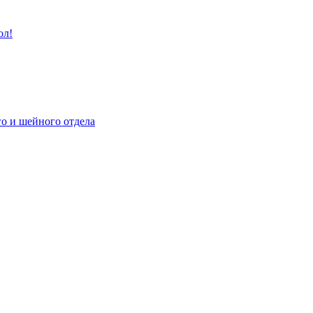
ол!
го и шейного отдела