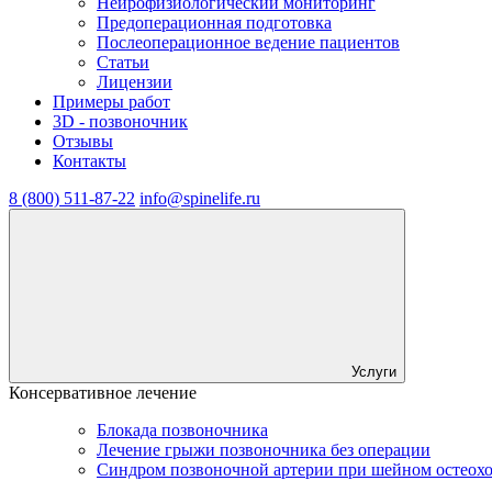
Нейрофизиологический мониторинг
Предоперационная подготовка
Послеоперационное ведение пациентов
Статьи
Лицензии
Примеры работ
3D - позвоночник
Отзывы
Контакты
8 (800) 511-87-22
info@spinelife.ru
Услуги
Консервативное лечение
Блокада позвоночника
Лечение грыжи позвоночника без операции
Синдром позвоночной артерии при шейном остеох