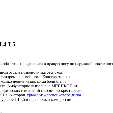
 L4-L5
й области с иррадиацией в правую ногу по наружной поверхност
чном отделе позвоночника беспокоят
о синдрома в левой ноге. Консервативная
олько недель назад, когда боли стали
фекта. Амбулаторно выполнена МРТ ПКОП от
строфических изменений пояснично-крестцового
S1 с 2х сторон,
грыжа межпозвонкового диска
 уровне L4-L5 и признаками компрессии