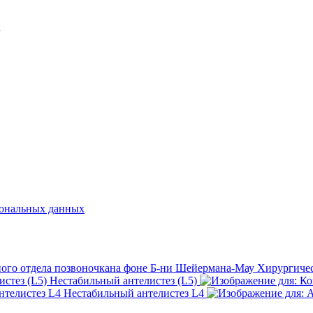
у
сональных данных
Хирургичес
Нестабильный антелистез (L5)
Нестабильный антелистез L4