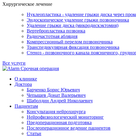
Хирургическое лечение
Нуклеопластика - удаление грыжи диска через прок
Эндоскопическое удаление грыжи позвоночника
Удаление грыжи диска (микродискэктомия)
Вертебропластика позвонка
Радиочастотная абляция
Компрессионный перелом позвоночника
Транспедикулярная фиксация позвоночника
Стеноз - позвоночного канала поясничного, грудно
Все услуги
Срочная операция
О клинике
Доктора
Барченко Борис Юрьевич
Чепышев Донат Валерьевич
Шаболдин Андрей Николаевич
Пациентам
Консультация нейрохирурга
Нейрофизиологический мониторинг
Предоперационная подготовка
Послеоперационное ведение пациентов
Статьи