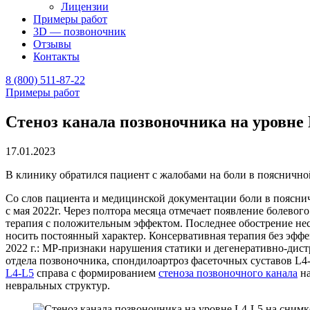
Лицензии
Примеры работ
3D — позвоночник
Отзывы
Контакты
8 (800) 511-87-22
Примеры работ
Стеноз канала позвоночника на уровне
17.01.2023
В клинику обратился пациент с жалобами на боли в пояснично
Со слов пациента и медицинской документации боли в поясни
с мая 2022г. Через полтора месяца отмечает появление болевог
терапия с положительным эффектом. Последнее обострение неск
носить постоянный характер. Консервативная терапия без эф
2022 г.: МР-признаки нарушения статики и дегенеративно-ди
отдела позвоночника, спондилоартроз фасеточных суставов L4-
L4-L5
справа с формированием
стеноза позвоночного канала
на
невральных структур.