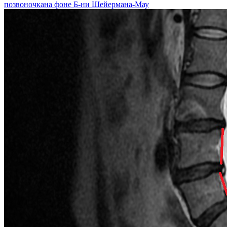
позвоночкана фоне Б-ни Шейермана-Мау