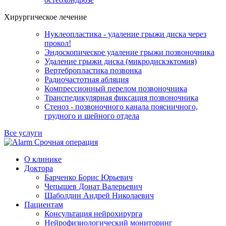
Хирургическое лечение
Нуклеопластика - удаление грыжи диска через
прокол!
Эндоскопическое удаление грыжи позвоночника
Удаление грыжи диска (микродискэктомия)
Вертебропластика позвонка
Радиочастотная абляция
Компрессионный перелом позвоночника
Транспедикулярная фиксация позвоночника
Стеноз - позвоночного канала поясничного,
грудного и шейного отдела
Все услуги
Срочная операция
О клинике
Доктора
Барченко Борис Юрьевич
Чепышев Донат Валерьевич
Шаболдин Андрей Николаевич
Пациентам
Консультация нейрохирурга
Нейрофизиологический мониторинг