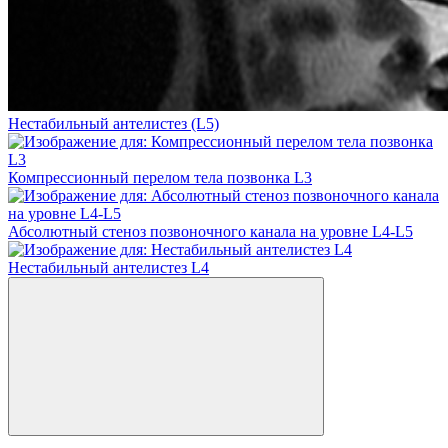
Нестабильный антелистез (L5)
Компрессионный перелом тела позвонка L3
Абсолютный стеноз позвоночного канала на уровне L4-L5
Нестабильный антелистез L4