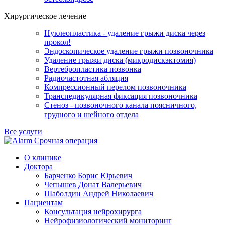
Хирургическое лечение
Нуклеопластика - удаление грыжи диска через
прокол!
Эндоскопическое удаление грыжи позвоночника
Удаление грыжи диска (микродискэктомия)
Вертебропластика позвонка
Радиочастотная абляция
Компрессионный перелом позвоночника
Транспедикулярная фиксация позвоночника
Стеноз - позвоночного канала поясничного,
грудного и шейного отдела
Все услуги
Срочная операция
О клинике
Доктора
Барченко Борис Юрьевич
Чепышев Донат Валерьевич
Шаболдин Андрей Николаевич
Пациентам
Консультация нейрохирурга
Нейрофизиологический мониторинг