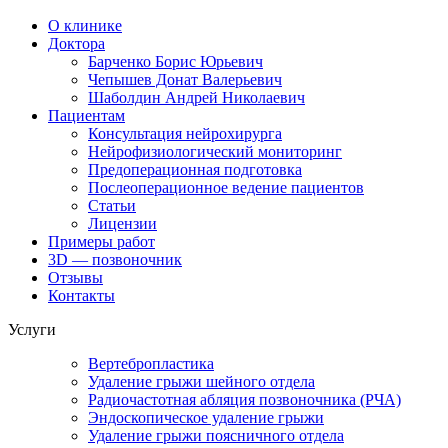
О клинике
Доктора
Барченко Борис Юрьевич
Чепышев Донат Валерьевич
Шаболдин Андрей Николаевич
Пациентам
Консультация нейрохирурга
Нейрофизиологический мониторинг
Предоперационная подготовка
Послеоперационное ведение пациентов
Статьи
Лицензии
Примеры работ
3D — позвоночник
Отзывы
Контакты
Услуги
Вертебропластика
Удаление грыжи шейного отдела
Радиочастотная абляция позвоночника (РЧА)
Эндоскопическое удаление грыжи
Удаление грыжи поясничного отдела