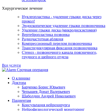
Хирургическое лечение
Нуклеопластика - удаление грыжи диска через
прокол!
Эндоскопическое удаление грыжи позвоночника
Удаление грыжи диска (микродискэктомия)
Вертебропластика позвонка
Радиочастотная абляция
Компрессионный перелом позвоночника
Транспедикулярная фиксация позвоночника
Стеноз - позвоночного канала поясничного,
грудного и шейного отдела
Все услуги
Срочная операция
О клинике
Доктора
Барченко Борис Юрьевич
Чепышев Донат Валерьевич
Шаболдин Андрей Николаевич
Пациентам
Консультация нейрохирурга
Нейрофизиологический мониторинг