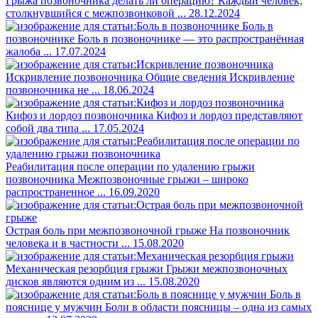
Грыжа позвоночника делать ли операцию?
Каждый человек,
столкнувшийся с межпозвонковой ...
28.12.2024
Боль в
позвоночнике
Боль в позвоночнике — это распространённая
жалоба ...
17.07.2024
Искривление позвоночника
Общие сведения Искривление
позвоночника не ...
18.06.2024
Кифоз и лордоз позвоночника
Кифоз и лордоз представляют
собой два типа ...
17.05.2024
Реабилитация после операции по удалению грыжи
позвоночника
Межпозвоночные грыжи – широко
распространенное ...
16.09.2020
Острая боль при межпозвоночной грыже
На позвоночник
человека и в частности ...
15.08.2020
Механическая резорбция грыжи
Грыжи межпозвоночных
дисков являются одним из ...
15.08.2020
Боль в
пояснице у мужчин
Боли в области поясницы – одна из самых