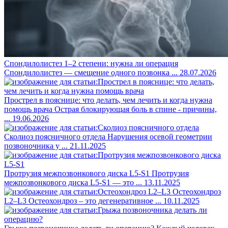
Спондилолистез 1–2 степени: нужна ли операция
Спондилолистез — смещение одного позвонка ...
28.07.2026
Прострел в пояснице: что делать, чем лечить и когда нужна
помощь врача
Острая блокирующая боль в спине - причины,
...
19.06.2026
Сколиоз поясничного отдела
Нарушения осевой геометрии
позвоночника у ...
21.11.2025
Протрузия межпозвонкового диска L5-S1
Протрузия
межпозвонкового диска L5-S1 — это ...
13.11.2025
Остеохондроз
L2–L3
Остеохондроз – это дегенеративное ...
10.11.2025