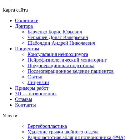
Карта сайта
О клинике
Доктора
Барченко Борис Юрьевич
Чепышев Донат Валерьевич
Шаболдин Андрей Николаевич
Пациентам
Консультация нейрохирурга
Нейрофизиологический мониторинг
Предоперационная подготовка
Послеоперационное ведение пациентов
Статьи
Лицензии
Примеры работ
3D — позвоночник
Отзывы
Контакты
Услуги
Вертебропластика
Удаление грыжи шейного отдела
Радиочастотная абляция позвоночника (РЧА)