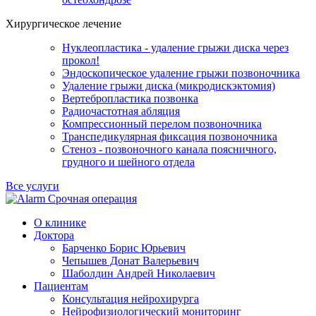
Хирургическое лечение
Нуклеопластика - удаление грыжи диска через
прокол!
Эндоскопическое удаление грыжи позвоночника
Удаление грыжи диска (микродискэктомия)
Вертебропластика позвонка
Радиочастотная абляция
Компрессионный перелом позвоночника
Транспедикулярная фиксация позвоночника
Стеноз - позвоночного канала поясничного,
грудного и шейного отдела
Все услуги
Срочная операция
О клинике
Доктора
Барченко Борис Юрьевич
Чепышев Донат Валерьевич
Шаболдин Андрей Николаевич
Пациентам
Консультация нейрохирурга
Нейрофизиологический мониторинг