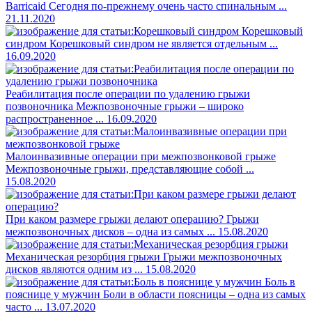
Barricaid
Сегодня по-прежнему очень часто спинальным ...
21.11.2020
Корешковый
синдром
Корешковый синдром не является отдельным ...
16.09.2020
Реабилитация после операции по удалению грыжи
позвоночника
Межпозвоночные грыжи – широко
распространенное ...
16.09.2020
Малоинвазивные операции при межпозвонковой грыже
Межпозвоночные грыжи, представляющие собой ...
15.08.2020
При каком размере грыжи делают операцию?
Грыжи
межпозвоночных дисков – одна из самых ...
15.08.2020
Механическая резорбция грыжи
Грыжи межпозвоночных
дисков являются одним из ...
15.08.2020
Боль в
пояснице у мужчин
Боли в области поясницы – одна из самых
часто ...
13.07.2020