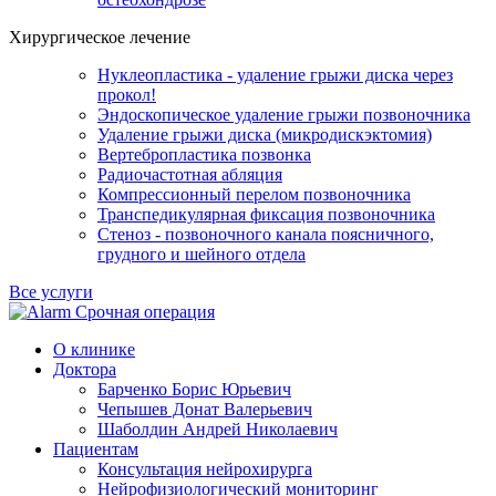
Хирургическое лечение
Нуклеопластика - удаление грыжи диска через
прокол!
Эндоскопическое удаление грыжи позвоночника
Удаление грыжи диска (микродискэктомия)
Вертебропластика позвонка
Радиочастотная абляция
Компрессионный перелом позвоночника
Транспедикулярная фиксация позвоночника
Стеноз - позвоночного канала поясничного,
грудного и шейного отдела
Все услуги
Срочная операция
О клинике
Доктора
Барченко Борис Юрьевич
Чепышев Донат Валерьевич
Шаболдин Андрей Николаевич
Пациентам
Консультация нейрохирурга
Нейрофизиологический мониторинг