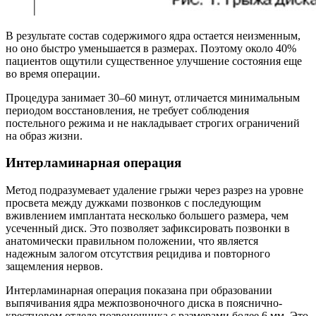
В результате состав содержимого ядра остается неизменным,
но оно быстро уменьшается в размерах. Поэтому около 40%
пациентов ощутили существенное улучшение состояния еще
во время операции.
Процедура занимает 30–60 минут, отличается минимальным
периодом восстановления, не требует соблюдения
постельного режима и не накладывает строгих ограничений
на образ жизни.
Интерламинарная операция
Метод подразумевает удаление грыжи через разрез на уровне
просвета между дужками позвонков с последующим
вживлением имплантата несколько большего размера, чем
усеченный диск. Это позволяет зафиксировать позвонки в
анатомически правильном положении, что является
надежным залогом отсутствия рецидива и повторного
защемления нервов.
Интерламинарная операция показана при образовании
выпячивания ядра межпозвоночного диска в пояснично-
крестцовом отделе позвоночника с размерами более 6 мм. Это