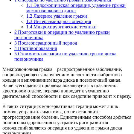
1.1
Эндоскопическая операция, удаление грыжи
межпозвонкового диска
1.2
Лазерное удаление грыжи
1.3
Интерламинарная операция
1.4
Микрохирургические техники
2
Подготовки к операции по удалению грыжи
позвоночника
3
Послеоперационный период
4
Противопоказания
5
Стоимость операции по удалению грыжи диска
позвоночника
Межпозвоночная грыжа – распространенное заболевание,
сопровождающееся нарушением целостности фиброзного
кольца и выпячиванием ядра диска в позвоночный канал.
Чаще всего данная проблема локализуется в пояснично-
крестцовом отделе, нередко приводит к ухудшению
двигательной способности и как следствие приводит к парезу.
В таких ситуациях консервативная терапия может лишь
помочь устранить симптомы, но не остановить
прогрессирование болезни. Единственным способом добиться
полного выздоровления и устранить риск развития
осложнений является операция по удалению грыжи диска
позвоночника.