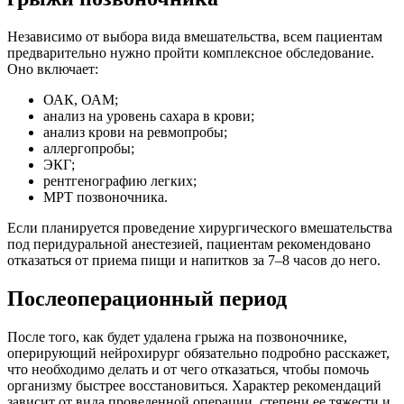
Независимо от выбора вида вмешательства, всем пациентам
предварительно нужно пройти комплексное обследование.
Оно включает:
ОАК, ОАМ;
анализ на уровень сахара в крови;
анализ крови на ревмопробы;
аллергопробы;
ЭКГ;
рентгенографию легких;
МРТ позвоночника.
Если планируется проведение хирургического вмешательства
под перидуральной анестезией, пациентам рекомендовано
отказаться от приема пищи и напитков за 7–8 часов до него.
Послеоперационный период
После того, как будет удалена грыжа на позвоночнике,
оперирующий нейрохирург обязательно подробно расскажет,
что необходимо делать и от чего отказаться, чтобы помочь
организму быстрее восстановиться. Характер рекомендаций
зависит от вида проведенной операции, степени ее тяжести и