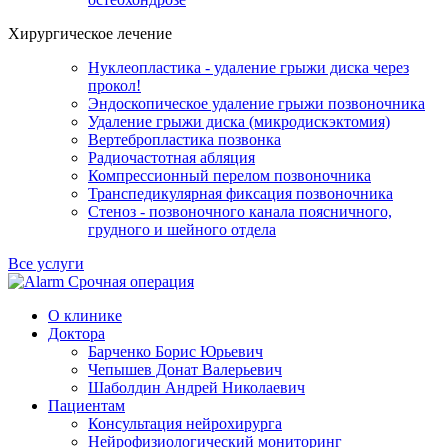
Хирургическое лечение
Нуклеопластика - удаление грыжи диска через
прокол!
Эндоскопическое удаление грыжи позвоночника
Удаление грыжи диска (микродискэктомия)
Вертебропластика позвонка
Радиочастотная абляция
Компрессионный перелом позвоночника
Транспедикулярная фиксация позвоночника
Стеноз - позвоночного канала поясничного,
грудного и шейного отдела
Все услуги
Срочная операция
О клинике
Доктора
Барченко Борис Юрьевич
Чепышев Донат Валерьевич
Шаболдин Андрей Николаевич
Пациентам
Консультация нейрохирурга
Нейрофизиологический мониторинг