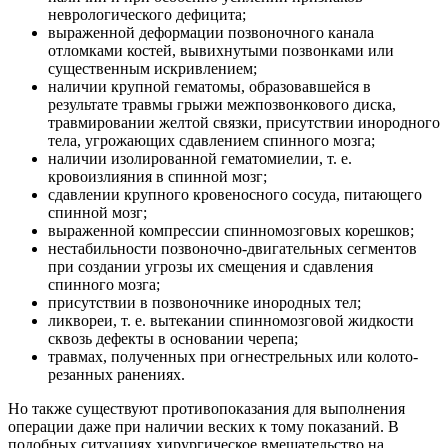
неврологического дефицита;
выраженной деформации позвоночного канала
отломками костей, вывихнутыми позвонками или
существенным искривлением;
наличии крупной гематомы, образовавшейся в
результате травмы грыжи межпозвонкового диска,
травмировании желтой связки, присутствии инородного
тела, угрожающих сдавлением спинного мозга;
наличии изолированной гематомиелии, т. е.
кровоизлияния в спинной мозг;
сдавлении крупного кровеносного сосуда, питающего
спинной мозг;
выраженной компрессии спинномозговых корешков;
нестабильности позвоночно-двигательных сегментов
при создании угрозы их смещения и сдавления
спинного мозга;
присутствии в позвоночнике инородных тел;
ликвореи, т. е. вытекании спинномозговой жидкости
сквозь дефекты в основании черепа;
травмах, полученных при огнестрельных или колото-
резанных ранениях.
Но также существуют противопоказания для выполнения
операции даже при наличии веских к тому показаний. В
подобных ситуациях хирургическое вмешательство на