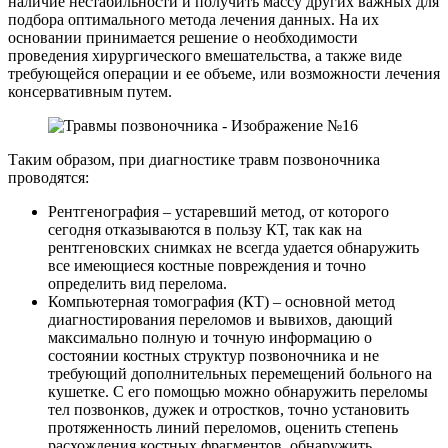
наличие нестабильности и получить массу других важных для
подбора оптимального метода лечения данных. На их
основании принимается решение о необходимости
проведения хирургического вмешательства, а также виде
требующейся операции и ее объеме, или возможности лечения
консервативным путем.
Таким образом, при диагностике травм позвоночника
проводятся:
Рентгенография – устаревший метод, от которого
сегодня отказываются в пользу КТ, так как на
рентгеновских снимках не всегда удается обнаружить
все имеющиеся костные повреждения и точно
определить вид перелома.
Компьютерная томография (КТ) – основной метод
диагностирования переломов и вывихов, дающий
максимально полную и точную информацию о
состоянии костных структур позвоночника и не
требующий дополнительных перемещений больного на
кушетке. С его помощью можно обнаружить переломы
тел позвонков, дужек и отростков, точно установить
протяженность линий переломов, оценить степень
расхождения костных фрагментов, обнаружить