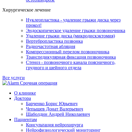
Хирургическое лечение
Нуклеопластика - удаление грыжи диска через
прокол!
Эндоскопическое удаление грыжи позвоночника
Удаление грыжи диска (микродискэктомия)
Вертебропластика позвонка
Радиочастотная абляция
Компрессионный перелом позвоночника
Транспедикулярная фиксация позвоночника
Стеноз - позвоночного канала поясничного,
грудного и шейного отдела
Все услуги
Срочная операция
О клинике
Доктора
Барченко Борис Юрьевич
Чепышев Донат Валерьевич
Шаболдин Андрей Николаевич
Пациентам
Консультация нейрохирурга
Нейрофизиологический мониторинг