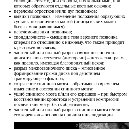
сплющивается с одной стороны, и оскольчатыми, при
которых образуются отдельные костные осколки;
переломы отростков и/или дуг позвонков;
вывихи позвонков – изменение положения образующих
суставы позвоночника костей (иногда вывих может
быть самовправившимся);
переломо-вывихи позвонков;
спондилолистез – смещение тела верхнего позвонка
кпереди по отношению к нижнему, что также приводит
к растяжению связок;
частичный или полный разрыв связок позвоночно-
двигательного сегмента (дисторсии) – нетяжелая травма,
как правило, имеющая благоприятный исход;
разрыв межпозвоночного диска – мгновенное
формирование грыжи диска под действием
травмирующего фактора;
сотрясение спинного мозга – обратимое со временем
изменение в состоянии спинного мозга;
ушиб спинного мозга и/или его корешков – при быстром
восстановлении кровотока и устранении компрессии
последствия могут быть обратимыми;
частичный или полный разрыв спинного мозга и/или
его корешков – основная причина инвалидизации.