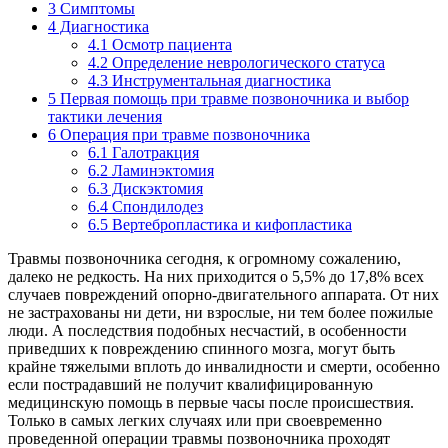
3
Симптомы
4
Диагностика
4.1
Осмотр пациента
4.2
Определение неврологического статуса
4.3
Инструментальная диагностика
5
Первая помощь при травме позвоночника и выбор
тактики лечения
6
Операция при травме позвоночника
6.1
Галотракция
6.2
Ламинэктомия
6.3
Дискэктомия
6.4
Спондилодез
6.5
Вертебропластика и кифопластика
Травмы позвоночника сегодня, к огромному сожалению,
далеко не редкость. На них приходится о 5,5% до 17,8% всех
случаев повреждений опорно-двигательного аппарата. От них
не застрахованы ни дети, ни взрослые, ни тем более пожилые
люди. А последствия подобных несчастий, в особенности
приведших к повреждению спинного мозга, могут быть
крайне тяжелыми вплоть до инвалидности и смерти, особенно
если пострадавший не получит квалифицированную
медицинскую помощь в первые часы после происшествия.
Только в самых легких случаях или при своевременно
проведенной операции травмы позвоночника проходят