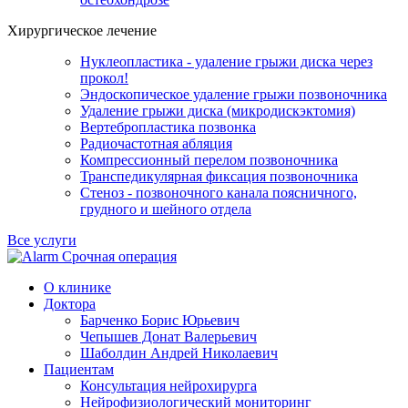
Хирургическое лечение
Нуклеопластика - удаление грыжи диска через
прокол!
Эндоскопическое удаление грыжи позвоночника
Удаление грыжи диска (микродискэктомия)
Вертебропластика позвонка
Радиочастотная абляция
Компрессионный перелом позвоночника
Транспедикулярная фиксация позвоночника
Стеноз - позвоночного канала поясничного,
грудного и шейного отдела
Все услуги
Срочная операция
О клинике
Доктора
Барченко Борис Юрьевич
Чепышев Донат Валерьевич
Шаболдин Андрей Николаевич
Пациентам
Консультация нейрохирурга
Нейрофизиологический мониторинг