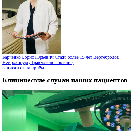
Барченко Борис Юрьевич
Стаж: более 15 лет
Вертебролог,
Нейрохирург, Травматолог ортопед
Записаться на приём
Клинические случаи наших пациентов