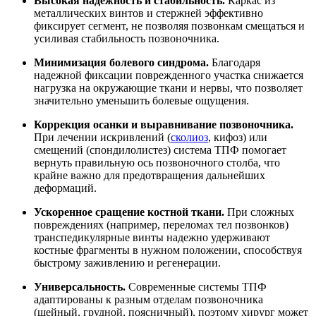
Высокая надёжность и стабильность.
Каркас из
металлических винтов и стержней эффективно
фиксирует сегмент, не позволяя позвонкам смещаться и
усиливая стабильность позвоночника.
Минимизация болевого синдрома.
Благодаря
надежной фиксации поврежденного участка снижается
нагрузка на окружающие ткани и нервы, что позволяет
значительно уменьшить болевые ощущения.
Коррекция осанки и выравнивание позвоночника.
При лечении искривлений (
сколиоз
, кифоз) или
смещений (спондилолистез) система ТПФ помогает
вернуть правильную ось позвоночного столба, что
крайне важно для предотвращения дальнейших
деформаций.
Ускоренное сращение костной ткани.
При сложных
повреждениях (например, переломах тел позвонков)
транспедикулярные винты надежно удерживают
костные фрагменты в нужном положении, способствуя
быстрому заживлению и регенерации.
Универсальность.
Современные системы ТПФ
адаптированы к разным отделам позвоночника
(шейный, грудной, поясничный), поэтому хирург может