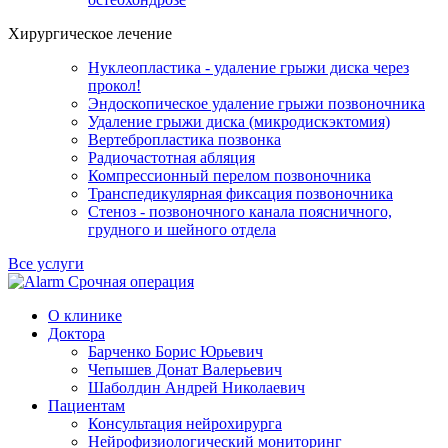
Хирургическое лечение
Нуклеопластика - удаление грыжи диска через
прокол!
Эндоскопическое удаление грыжи позвоночника
Удаление грыжи диска (микродискэктомия)
Вертебропластика позвонка
Радиочастотная абляция
Компрессионный перелом позвоночника
Транспедикулярная фиксация позвоночника
Стеноз - позвоночного канала поясничного,
грудного и шейного отдела
Все услуги
Срочная операция
О клинике
Доктора
Барченко Борис Юрьевич
Чепышев Донат Валерьевич
Шаболдин Андрей Николаевич
Пациентам
Консультация нейрохирурга
Нейрофизиологический мониторинг