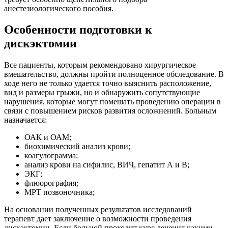
анестезиологического пособия.
Особенности подготовки к
дискэктомии
Все пациенты, которым рекомендовано хирургическое
вмешательство, должны пройти полноценное обследование. В
ходе него не только удается точно выяснить расположение,
вид и размеры грыжи, но и обнаружить сопутствующие
нарушения, которые могут помешать проведению операции в
связи с повышением рисков развития осложнений. Больным
назначается:
ОАК и ОАМ;
биохимический анализ крови;
коагулограмма;
анализ крови на сифилис, ВИЧ, гепатит А и В;
ЭКГ;
флюорография;
МРТ позвоночника;
На основании полученных результатов исследований
терапевт дает заключение о возможности проведения
дискэктомии. Если больной проходит курс лечения какими-