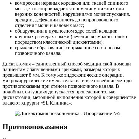
компрессии нервных корешков или тканей спинного
мозга, что сопровождается онемением нижних или
верхних конечностей, нарушениями мочеиспускания,
эрекции, дефекации вплоть до непроизвольного
отделения мочи и каловых масс;
обнаружении в пульпозном ядре солей кальция;
крупных размерах грыжи (лечение возможно только
посредством классической дискэктомии);
грыжевое образование, сопряженное со стенозом
позвоночного канала.
Дискэктомия – единственный способ медицинской помощи
пациентам с запущенными грыжами, размеры которых
превышают 8 мм. К тому же эндоскопические операции,
микрохирургические вмешательства и все новейшие методы
противопоказаны при стенозе позвоночного канала. В
подобных ситуациях допускается проведение только
дискэктомии, методикой выполнения которой в совершенстве
владеют хирурги «SL Клиника».
Противопоказания