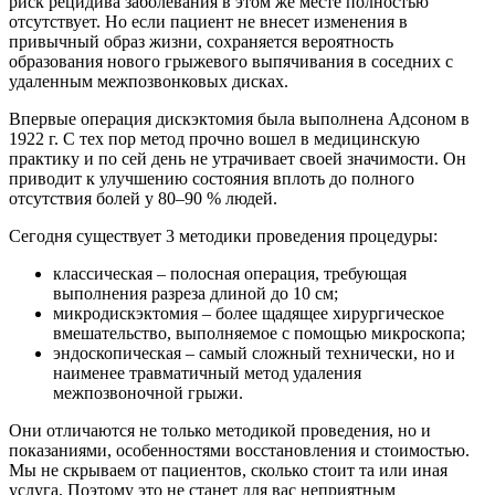
риск рецидива заболевания в этом же месте полностью
отсутствует. Но если пациент не внесет изменения в
привычный образ жизни, сохраняется вероятность
образования нового грыжевого выпячивания в соседних с
удаленным межпозвонковых дисках.
Впервые операция дискэктомия была выполнена Адсоном в
1922 г. С тех пор метод прочно вошел в медицинскую
практику и по сей день не утрачивает своей значимости. Он
приводит к улучшению состояния вплоть до полного
отсутствия болей у 80–90 % людей.
Сегодня существует 3 методики проведения процедуры:
классическая – полосная операция, требующая
выполнения разреза длиной до 10 см;
микродискэктомия – более щадящее хирургическое
вмешательство, выполняемое с помощью микроскопа;
эндоскопическая – самый сложный технически, но и
наименее травматичный метод удаления
межпозвоночной грыжи.
Они отличаются не только методикой проведения, но и
показаниями, особенностями восстановления и стоимостью.
Мы не скрываем от пациентов, сколько стоит та или иная
услуга. Поэтому это не станет для вас неприятным