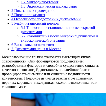
1.2
Микродискэктомия
1.3
Эндоскопическая дискэктомия
2
Показания к проведению
3
Противопоказания
4
Особенности подготовки к дискэктомии
5
Реабилитационный период
5.1
Тонкости восстановления после открытой
дискэктомии
5.2
Реабилитация после микрохирургической и
эндоскопической операции
6
Возможные осложнения
7
Дискэктомия цены в Москве
Межпозвоночные грыжи становятся настоящим бичом
современности. Они формируются под действием
разнообразных факторов и способны существенно снижать
качество жизни людей, доставлять сильнейшие боли и
провоцировать онемение или снижение подвижности
конечностей. Подобное является результатом сдавления
нервных корешков, находящихся около позвоночника, или
спинного мозга.