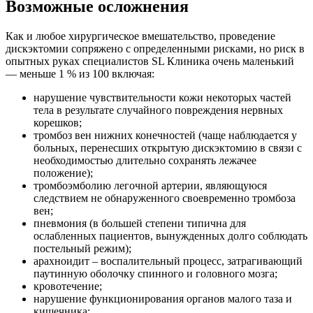
Возможные осложнения
Как и любое хирургическое вмешательство, проведение
дискэктомии сопряжено с определенными рисками, но риск в
опытных руках специалистов SL Клиника очень маленький
— меньше 1 % из 100 включая:
нарушение чувствительности кожи некоторых частей
тела в результате случайного повреждения нервных
корешков;
тромбоз вен нижних конечностей (чаще наблюдается у
больных, перенесших открытую дискэктомию в связи с
необходимостью длительно сохранять лежачее
положение);
тромбоэмболию легочной артерии, являющуюся
следствием не обнаруженного своевременно тромбоза
вен;
пневмония (в большей степени типична для
ослабленных пациентов, вынужденных долго соблюдать
постельный режим);
арахноидит – воспалительный процесс, затрагивающий
паутинную оболочку спинного и головного мозга;
кровотечение;
нарушение функционирования органов малого таза и
кишечника;