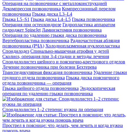
Операция на позвоночнике с металлоконструкцией
Декомпрессия позвоночника
Компрессионный перелом
позвоночника
Грыжа диска L3–L4
Грыжа L5–S1
Грыжа диска L4–L5
Грыжа позвоночника
Операция при остеохондрозе
Гидропластика аппаратом
гидроджет SpineJet
Ламинэктомия позвоночника
Операция по удалению грыжи диска позвоночника
Вертебропластика позвоночника
Радиочастотная абляция
позвоночника (РЧА)
Холодноплазменная нуклеопластика
Спондилодез
Спинально-мышечная атрофия у детей
Сколиоз, операция при 3-4 стадии и методы лечения
Спондилолистез шейного и пояснично-крестцового отделов
Лечение позвоночника при болезни Бехтерева
Транспедикулярная фиксация позвоночника
Удаление грыжи
грудного отдела позвоночника
Грыжа диска поясничного
отдела позвоночника — операция
Грыжа шейного отдела позвоночника
Эндоскопическая
операция по удалению грыжи позвоночника
Спондилолистез 1–2 степени: нужна ли операция
Прострел в пояснице: что делать, чем лечить и когда нужна
помощь врача