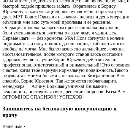
испытанием , подняться по лестнице было оооочень больно, о
быстрой ходьбе пришлось забыть. Обратилась к Борису
Юрьевичу за консультацией, выслушав меня и просмотрев
диск МРТ, Борис Юрьевич назначил анализы и день операции,
объяснив мне всю суть моей проблемы и ее решение.
Операция прошла на высоком профессиональном уровне,
боли уменьшились значительно сразу, чему я удивилась.
Первые шаги — без хромоты- УРА! Нога согнутая в колене
поднимается, а ногу поднять до операции, чтоб одеть носок
вообще не могла. Мне было назначено дальнейшее лечение,
восстановительное, после которого становилось состояние
здоровья лучше и лучше.Борис Юрьевич действительно
профессионал, ответственный и внимательный! Это огромное
счастье, когда тебе вернули нормальную подвижность.Такого
результата с моими болями я не ожидала. Безграничное Вам
спасибо, Борис Юрьевич! Так же хочется поблагодарить
менеджера — Алину. Большая умничка! Внимание,
вежливость, постоянная связь, решение вопросов. Всем Вам
ОГРОМНОЕ СПАСИБО!!! УСПЕХОВ!
Запишитесь на бесплатную консультацию к
врачу
Ваше имя •