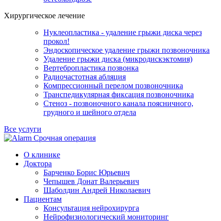
Хирургическое лечение
Нуклеопластика - удаление грыжи диска через
прокол!
Эндоскопическое удаление грыжи позвоночника
Удаление грыжи диска (микродискэктомия)
Вертебропластика позвонка
Радиочастотная абляция
Компрессионный перелом позвоночника
Транспедикулярная фиксация позвоночника
Стеноз - позвоночного канала поясничного,
грудного и шейного отдела
Все услуги
Срочная операция
О клинике
Доктора
Барченко Борис Юрьевич
Чепышев Донат Валерьевич
Шаболдин Андрей Николаевич
Пациентам
Консультация нейрохирурга
Нейрофизиологический мониторинг