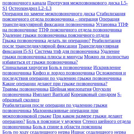
позвоночного канала
Протрузия межпозвонкового диска L5-
S1
Остеохондроз L2–L3
Операция по замене межпозвоночного диска
Стабилизация
поясничного отдела позвоночника – операция
Операция
транспедикулярной фиксации позвоночника
Установка ТПФ
на позвоночнике
ТПФ поясничного отдела позвоночника
Удаление грыжи позвоночника поясничного отдела
Грыжа позвоночника делать ли операцию?
Реабилитация
после транспедикулярной фиксации
Транспедикулярная
фиксация l5-S1
Система тпф для позвоночника
Удаление
грыжи позвоночника плюсы и минусы
Можно ли полностью
избавиться от грыжи позвоночника?
Спинальная хирургия
Боль в позвоночнике
Искривление
позвоночника
Кифоз и лордоз позвоночника
Осложнения и
последствия операции по удалению грыжи позвоночника
Какие операции делают при грыже позвоночника?
Травмы позвоночника
Шейная миелопатия
Опухоли
позвоночника
Имплант Barricaid
Корешковый синдром
S-
образный сколиоз
Реабилитация после операции по удалению грыжи
позвоночника
Малоинвазивные операции при
межпозвонковой грыже
При каком размере грыжи делают
операцию?
Боль в пояснице у мужчин
Стеноз шейного отдела
позвоночника
Боль в спине в области поясницы
Боль по ходу седалищного нерва
Ишиас седалищного нерва