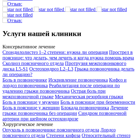
Услуги нашей клиники
Консервативное лечение
Спондилолистез 1–2 степени: нужна ли операция
Прострел в
пояснице: что делать, чем лечить и когда нужна помощь врача
Сколиоз поясничного отдела
Протрузия межпозвонкового
диска L5-S1
Остеохондроз L2–L3
Грыжа позвоночника делать
ли операцию?
Боль в позвоночнике
Искривление позвоночника
Кифоз и
лордоз позвоночника
Реабилитация после операции по
удалению грыжи позвоночника
Острая боль при
межпозвоночной грыже
Механическая резорбция грыжи
Боль в пояснице у мужчин
Боль в пояснице при беременности
Боль в пояснице у женщин
Блокада позвоночника
Лечение
грыжи позвоночника без операции
Синдром позвоночной
артерии при шейном остеохондрозе
Хирургическое лечение
Опухоль в позвоночнике поясничного отдела
Лордоз
поясничного отдела
Степени кифоза
Относительный стеноз