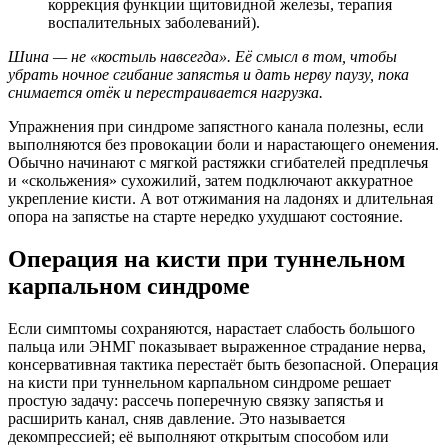
коррекция функции щитовидной железы, терапия
воспалительных заболеваний).
Шина — не «костыль навсегда». Её смысл в том, чтобы
убрать ночное сгибание запястья и дать нерву паузу, пока
снимается отёк и перестраивается нагрузка.
Упражнения при синдроме запястного канала полезны, если
выполняются без провокации боли и нарастающего онемения.
Обычно начинают с мягкой растяжки сгибателей предплечья
и «скольжения» сухожилий, затем подключают аккуратное
укрепление кисти. А вот отжимания на ладонях и длительная
опора на запястье на старте нередко ухудшают состояние.
Операция на кисти при туннельном
карпальном синдроме
Если симптомы сохраняются, нарастает слабость большого
пальца или ЭНМГ показывает выраженное страдание нерва,
консервативная тактика перестаёт быть безопасной. Операция
на кисти при туннельном карпальном синдроме решает
простую задачу: рассечь поперечную связку запястья и
расширить канал, сняв давление. Это называется
декомпрессией; её выполняют открытым способом или