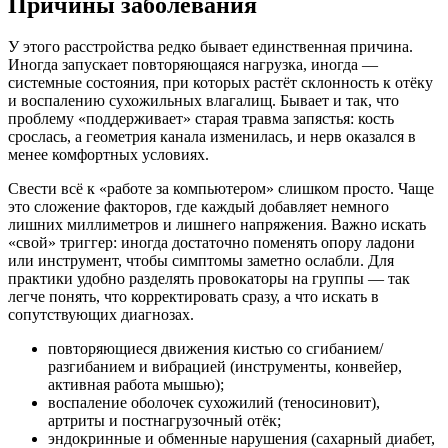
Причины заболевания
У этого расстройства редко бывает единственная причина.
Иногда запускает повторяющаяся нагрузка, иногда —
системные состояния, при которых растёт склонность к отёку
и воспалению сухожильных влагалищ. Бывает и так, что
проблему «поддерживает» старая травма запястья: кость
срослась, а геометрия канала изменилась, и нерв оказался в
менее комфортных условиях.
Свести всё к «работе за компьютером» слишком просто. Чаще
это сложение факторов, где каждый добавляет немного
лишних миллиметров и лишнего напряжения. Важно искать
«свой» триггер: иногда достаточно поменять опору ладони
или инструмент, чтобы симптомы заметно ослабли. Для
практики удобно разделять провокаторы на группы — так
легче понять, что корректировать сразу, а что искать в
сопутствующих диагнозах.
повторяющиеся движения кистью со сгибанием/
разгибанием и вибрацией (инструменты, конвейер,
активная работа мышью);
воспаление оболочек сухожилий (теносиновит),
артриты и постнагрузочный отёк;
эндокринные и обменные нарушения (сахарный диабет,