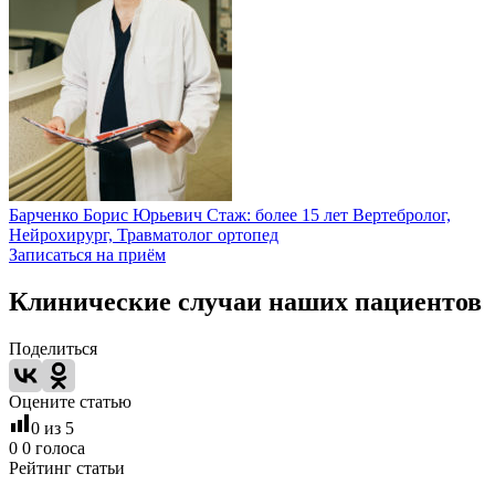
Барченко Борис Юрьевич
Стаж: более 15 лет
Вертебролог,
Нейрохирург, Травматолог ортопед
Записаться на приём
Клинические случаи наших пациентов
Поделиться
Оцените статью
0
из 5
0
0
голоса
Рейтинг статьи