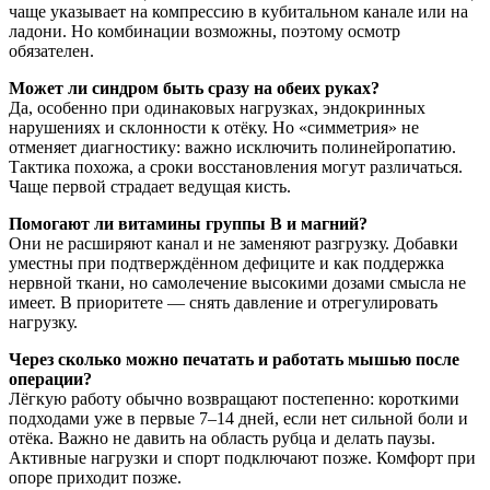
чаще указывает на компрессию в кубитальном канале или на
ладони. Но комбинации возможны, поэтому осмотр
обязателен.
Может ли синдром быть сразу на обеих руках?
Да, особенно при одинаковых нагрузках, эндокринных
нарушениях и склонности к отёку. Но «симметрия» не
отменяет диагностику: важно исключить полинейропатию.
Тактика похожа, а сроки восстановления могут различаться.
Чаще первой страдает ведущая кисть.
Помогают ли витамины группы B и магний?
Они не расширяют канал и не заменяют разгрузку. Добавки
уместны при подтверждённом дефиците и как поддержка
нервной ткани, но самолечение высокими дозами смысла не
имеет. В приоритете — снять давление и отрегулировать
нагрузку.
Через сколько можно печатать и работать мышью после
операции?
Лёгкую работу обычно возвращают постепенно: короткими
подходами уже в первые 7–14 дней, если нет сильной боли и
отёка. Важно не давить на область рубца и делать паузы.
Активные нагрузки и спорт подключают позже. Комфорт при
опоре приходит позже.