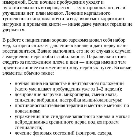
измеримой. Если ночные пробуждения уходят и
чувствительность возвращается — курс продолжают; если
улучшения нет, план меняют. Лечение карпального
туннельного синдрома почти всегда включает коррекцию
нагрузки и привычек кисти — иначе даже удачная терапия не
удержится.
В работе с пациентами хорошо зарекомендовал себя набор
мер, который снижает давление в канале и даёт нерву шанс
восстановиться. Важно выполнять его не от случая к случаю,
а ежедневно: нерв любит стабильность. Параллельно стоит
следить за положением плеча и шеи — иногда именно там
прячется лишнее натяжение по ходу нервных путей. Базовые
элементы обычно такие:
ночная шина на запястье в нейтральном положении
(часто уменьшает пробуждения уже за 1–2 недели);
дозирование нагрузки: микропаузы, смена хвата,
снижение вибрации, настройка мыши/клавиатуры;
противовоспалительная терапия и местные методы по
показаниям;
упражнения при синдроме запястного канала и мягкая
нейродинамика срединного нерва под контролем
специалиста;
лечение фоновых состояний (контроль сахара,