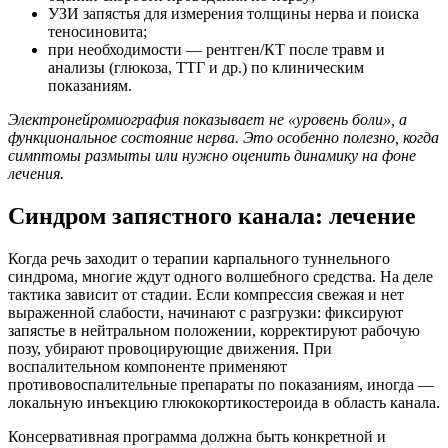
УЗИ запястья для измерения толщины нерва и поиска
теносиновита;
при необходимости — рентген/КТ после травм и
анализы (глюкоза, ТТГ и др.) по клиническим
показаниям.
Электронейромиография показывает не «уровень боли», а
функциональное состояние нерва. Это особенно полезно, когда
симптомы размыты или нужно оценить динамику на фоне
лечения.
Синдром запястного канала: лечение
Когда речь заходит о терапии карпального туннельного
синдрома, многие ждут одного волшебного средства. На деле
тактика зависит от стадии. Если компрессия свежая и нет
выраженной слабости, начинают с разгрузки: фиксируют
запястье в нейтральном положении, корректируют рабочую
позу, убирают провоцирующие движения. При
воспалительном компоненте применяют
противовоспалительные препараты по показаниям, иногда —
локальную инъекцию глюкокортикостероида в область канала.
Консервативная программа должна быть конкретной и