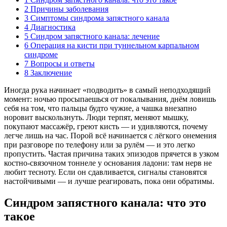
2
Причины заболевания
3
Симптомы синдрома запястного канала
4
Диагностика
5
Синдром запястного канала: лечение
6
Операция на кисти при туннельном карпальном
синдроме
7
Вопросы и ответы
8
Заключение
Иногда рука начинает «подводить» в самый неподходящий
момент: ночью просыпаешься от покалывания, днём ловишь
себя на том, что пальцы будто чужие, а чашка внезапно
норовит выскользнуть. Люди терпят, меняют мышку,
покупают массажёр, греют кисть — и удивляются, почему
легче лишь на час. Порой всё начинается с лёгкого онемения
при разговоре по телефону или за рулём — и это легко
пропустить. Частая причина таких эпизодов прячется в узком
костно-связочном тоннеле у основания ладони: там нерв не
любит тесноту. Если он сдавливается, сигналы становятся
настойчивыми — и лучше реагировать, пока они обратимы.
Синдром запястного канала: что это
такое