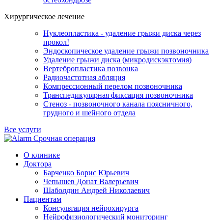
Хирургическое лечение
Нуклеопластика - удаление грыжи диска через
прокол!
Эндоскопическое удаление грыжи позвоночника
Удаление грыжи диска (микродискэктомия)
Вертебропластика позвонка
Радиочастотная абляция
Компрессионный перелом позвоночника
Транспедикулярная фиксация позвоночника
Стеноз - позвоночного канала поясничного,
грудного и шейного отдела
Все услуги
Срочная операция
О клинике
Доктора
Барченко Борис Юрьевич
Чепышев Донат Валерьевич
Шаболдин Андрей Николаевич
Пациентам
Консультация нейрохирурга
Нейрофизиологический мониторинг