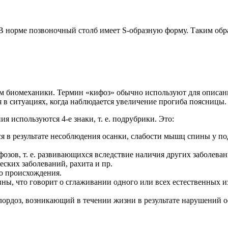
В норме позвоночный столб имеет S-образную форму. Таким обра
 биомеханики. Термин «кифоз» обычно используют для описания 
 в ситуациях, когда наблюдается увеличение прогиба поясницы.
 используются 4-е знаки, т. е. подрубрики. Это:
 в результате несоблюдения осанки, слабости мышц спины у по
озов, т. е. развивающихся вследствие наличия других заболеван
ских заболеваний, рахита и пр.
го происхождения.
ы, что говорит о сглаживании одного или всех естественных и
рдоз, возникающий в течении жизни в результате нарушений о