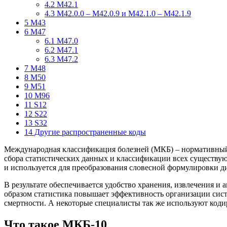
4.2
М42.1
4.3
М42.0.0 – М42.0.9 и М42.1.0 – М42.1.9
5
М43
6
М47
6.1
М47.0
6.2
М47.1
6.3
М47.2
7
М48
8
М50
9
М51
10
M96
11
S12
12
S22
13
S32
14
Другие распространенные коды
Международная классификация болезней (МКБ) – нормативный 
сбора статистических данных и классификации всех существу
и используется для преобразования словесной формулировки д
В результате обеспечивается удобство хранения, извлечения и
образом статистика повышает эффективность организации сист
смертности. А некоторые специалисты так же используют коди
Что такое МКБ-10