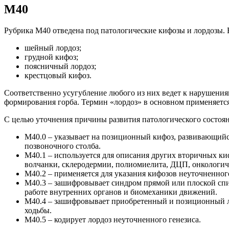
М40
Рубрика М40 отведена под патологические кифозы и лордозы. 
шейный лордоз;
грудной кифоз;
поясничный лордоз;
крестцовый кифоз.
Соответственно усугубление любого из них ведет к нарушениям
формирования горба. Термин «лордоз» в основном применяется
С целью уточнения причины развития патологического состояния
М40.0 – указывает на позиционный кифоз, развивающийся
позвоночного столба.
М40.1 – используется для описания других вторичных киф
волчанки, склеродермии, полиомиелита, ДЦП, онкологиче
М40.2 – применяется для указания кифозов неуточненно
М40.3 – зашифровывает синдром прямой или плоской спин
работе внутренних органов и биомеханики движений.
М40.4 – зашифровывает приобретенный и позиционный ло
ходьбы.
М40.5 – кодирует лордоз неуточненного генезиса.