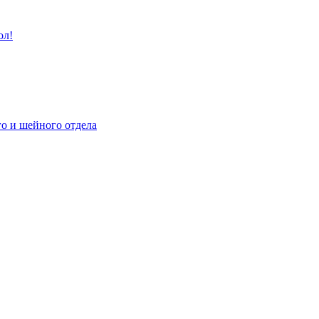
ол!
го и шейного отдела