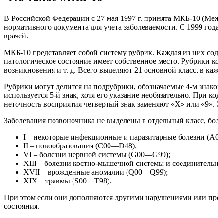
В Российской Федерации с 27 мая 1997 г. принята МКБ-10 (Меж
нормативного документа для учета заболеваемости. С 1999 года
врачей.
МКБ-10 представляет собой систему рубрик. Каждая из них со
патологическое состояние имеет собственное место. Рубрики 
возникновения и т. д. Всего выделяют 21 основной класс, в ка
Рубрики могут делится на подрубрики, обозначаемые 4-м знако
используется 5-й знак, хотя его указание необязательно. При 
неточность восприятия четвертый знак заменяют «Х» или «9».
Заболевания позвоночника не выделены в отдельный класс, б
I – некоторые инфекционные и паразитарные болезни (
II – новообразования (С00—D48);
VI – болезни нервной системы (G00—G99);
XIII – болезни костно-мышечной системы и соединител
XVII – врожденные аномалии (Q00—Q99);
XIX – травмы (S00—T98).
При этом если они дополняются другими нарушениями или про
состояния.