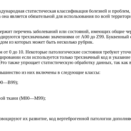
дународная статистическая классификация болезней и проблем, с
 она является обязательной для использования по всей территор
держит перечень заболеваний или состояний, имеющих общие че
кодируются трехзначными значениями от А00 до Z99. Буквенный 
ждом из которых может быть несколько рубрик.
м от 0 до 10. Некоторые патологические состояния требуют уточ
кодировании если используется только трехзначный код и указан
 Это также упрощает статистическую обработку данных, так как
ольшинство из них включены в следующие классы:
А00—В99);
ьной ткани (M00—M99);
воцируют их развитие, код вертеброгенной патологии дополня