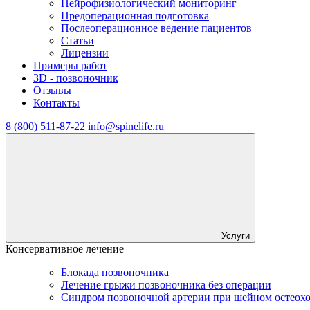
Нейрофизиологический мониторинг
Предоперационная подготовка
Послеоперационное ведение пациентов
Статьи
Лицензии
Примеры работ
3D - позвоночник
Отзывы
Контакты
8 (800) 511-87-22
info@spinelife.ru
Услуги
Консервативное лечение
Блокада позвоночника
Лечение грыжи позвоночника без операции
Синдром позвоночной артерии при шейном остеох