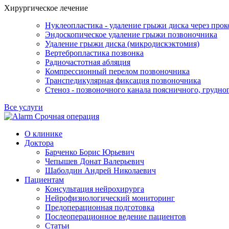
Хирургическое лечение
Нуклеопластика - удаление грыжи диска через прок
Эндоскопическое удаление грыжи позвоночника
Удаление грыжи диска (микродискэктомия)
Вертебропластика позвонка
Радиочастотная абляция
Компрессионный перелом позвоночника
Транспедикулярная фиксация позвоночника
Стеноз - позвоночного канала поясничного, грудно
Все услуги
Срочная операция
О клинике
Доктора
Барченко Борис Юрьевич
Чепышев Донат Валерьевич
Шаболдин Андрей Николаевич
Пациентам
Консультация нейрохирурга
Нейрофизиологический мониторинг
Предоперационная подготовка
Послеоперационное ведение пациентов
Статьи