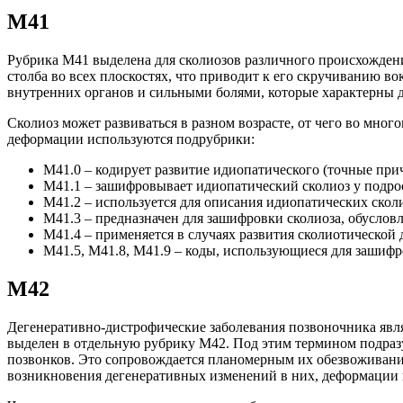
М41
Рубрика М41 выделена для сколиозов различного происхожде
столба во всех плоскостях, что приводит к его скручиванию в
внутренних органов и сильными болями, которые характерны 
Сколиоз может развиваться в разном возрасте, от чего во мног
деформации используются подрубрики:
М41.0 – кодирует развитие идиопатического (точные прич
М41.1 – зашифровывает идиопатический сколиоз у подро
М41.2 – используется для описания идиопатических скол
М41.3 – предназначен для зашифровки сколиоза, обуслов
М41.4 – применяется в случаях развития сколиотическо
М41.5, М41.8, М41.9 – коды, использующиеся для зашифр
М42
Дегенеративно-дистрофические заболевания позвоночника явл
выделен в отдельную рубрику М42. Под этим термином подраз
позвонков. Это сопровождается планомерным их обезвоживани
возникновения дегенеративных изменений в них, деформации 