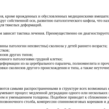
ния, кроме врожденных и обусловленных медицинскими вмешате
округ собственной оси, развитию патологического кифоза, что 
для тяжелых деформаций.
ом зависит тактика лечения. Преимущественно он диагностируетс
ины патологии неизвестны) сколиоза у детей раннего возраста;
стков;
иозов других типов;
ленного патологиями грудной клетки;
й деформации из-за церебрального паралича, полиомиелита и п
овки сколиозов другого происхождения и типа, а также неуточн
яются самыми распространенными в структуре всех возможных е
умевают процесс медленной деградации одного или нескольких 
ем и уменьшением толщины. Подобное приводит к сближению со
позвоночного столба, компрессии спинномозговых корешков и д